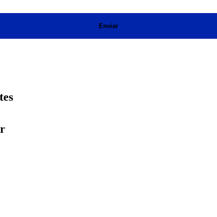
Enviar
tes
ar